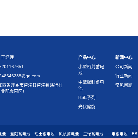
：王经理
产品中心
新闻中心
201167651
小型密封蓄电
公司新闻
池
48646238@qq.com
行业新闻
中型密封蓄电
 江西省萍乡市芦溪县芦溪镇路行村
常见问题
池
产业配套园区）
HSE系列
光伏储能
电池
圣阳蓄电池
理士蓄电池
风帆蓄电池
三瑞蓄电池
一电蓄电池
B