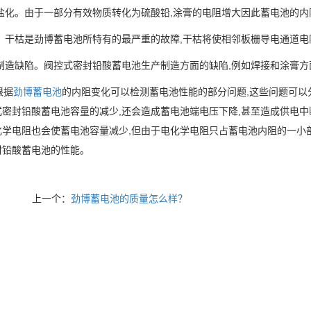
酸盐化。由于一部分有效物质转化为硫酸铅,涂膏的电阻增大因此蓄电池的内
枯。干枯是
劲博
蓄电池所特有的最严重的故障,干枯将使相邻板栅导电通道电
产制造缺陷。阀控式密封铅酸蓄电池生产制造方面的缺陷,例如焊接和涂膏
根据
劲博
蓄电池
的内阻变化可以检测蓄电池性能的部分问题,这些问题可以
式密封铅酸蓄电池容量的减少,还会造成蓄电池端电压下降,甚至造成供电
化学电阻也会使蓄电池容量减少,但由于电化学电阻只占蓄电池内阻的一小
封铅酸蓄电池的性能。
上一个：
劲博蓄电池的质量怎么样？