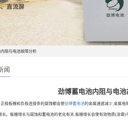
池内阻与电池故障分析
新闻
劲博蓄电池内阻与电池
。正极板栅和负极连接条的腐蚀都会使
劲博蓄电池
的金属通道减少,金属电
栅增长。板栅增长与腐蚀和蓄电池的老化有关,板栅增长会使有效物质(涂膏)