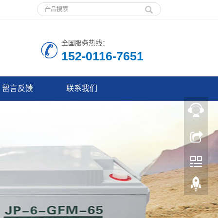
全国服务热线：
152-0116-7651
留言反馈
联系我们